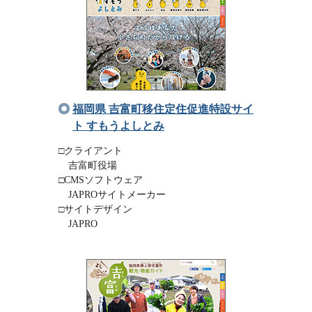
福岡県 吉富町移住定住促進特設サイ
ト すもうよしとみ
□クライアント
吉富町役場
□CMSソフトウェア
JAPROサイトメーカー
□サイトデザイン
JAPRO