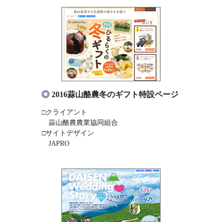
2016蒜山酪農冬のギフト特設ページ
□クライアント
蒜山酪農農業協同組合
□サイトデザイン
JAPRO