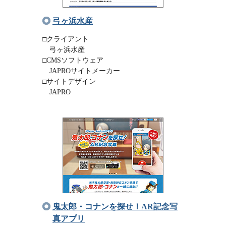
弓ヶ浜水産
□クライアント
弓ヶ浜水産
□CMSソフトウェア
JAPROサイトメーカー
□サイトデザイン
JAPRO
鬼太郎・コナンを探せ！AR記念写
真アプリ