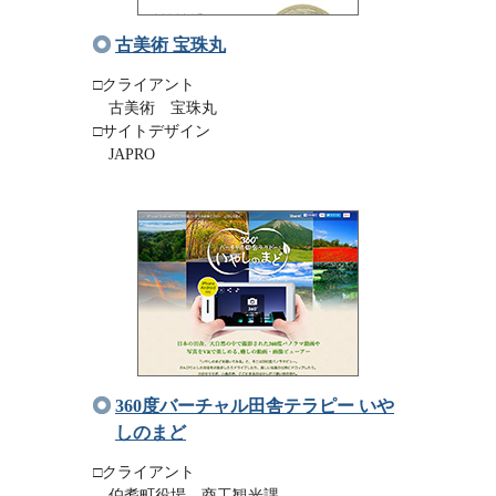
古美術 宝珠丸
□クライアント
古美術 宝珠丸
□サイトデザイン
JAPRO
360度バーチャル田舎テラピー いや
しのまど
□クライアント
伯耆町役場 商工観光課