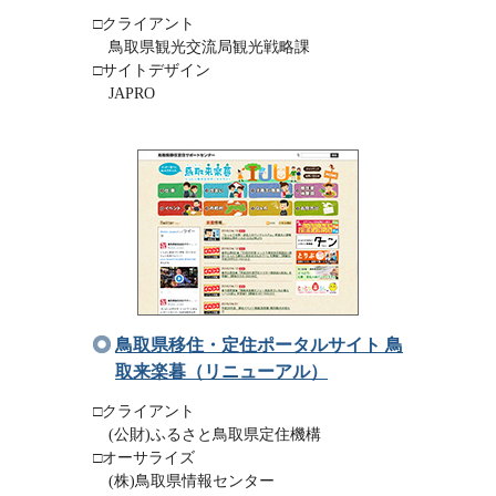
□クライアント
鳥取県観光交流局観光戦略課
□サイトデザイン
JAPRO
鳥取県移住・定住ポータルサイト 鳥
取来楽暮（リニューアル）
□クライアント
(公財)ふるさと鳥取県定住機構
□オーサライズ
(株)鳥取県情報センター